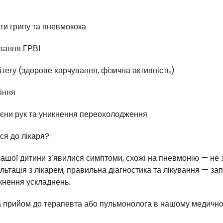
ти грипу та пневмокока
ування ГРВІ
ітету (здорове харчування, фізична активність)
ріння
гієни рук та уникнення переохолодження
ся до лікаря?
ашої дитини з’явилися симптоми, схожі на пневмонію — не з
ьтація з лікарем, правильна діагностика та лікування — за
кнення ускладнень.
а прийом до терапевта або пульмонолога в нашому медичн