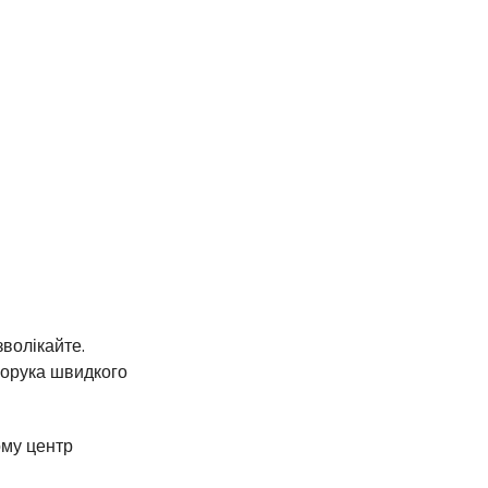
волікайте.
порука швидкого
ому центр