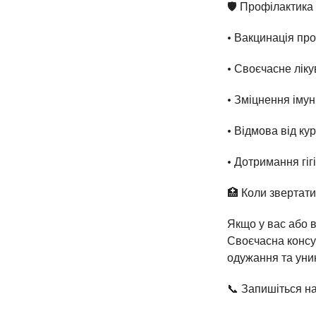
🛡️ Профілактика
• Вакцинація про
• Своєчасне лік
• Зміцнення імун
• Відмова від ку
• Дотримання гі
🏥 Коли звертати
Якщо у вас або в
Своєчасна консул
одужання та уни
📞 Запишіться н