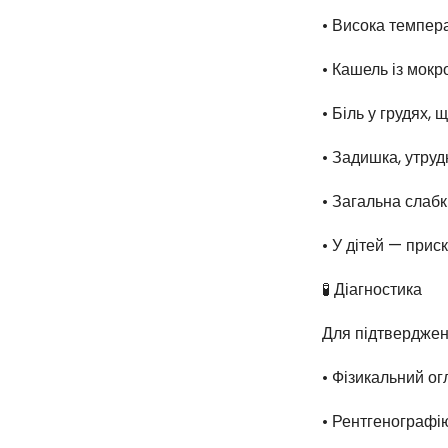
• Висока темпер
• Кашель із мокр
• Біль у грудях,
• Задишка, утру
• Загальна слабкі
• У дітей — прис
🧪 Діагностика
Для підтверджен
• Фізикальний ог
• Рентгенографію