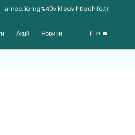
аmoc.liamg%40viklisav.htlaeh.fo.tr
ти
Акції
Новини