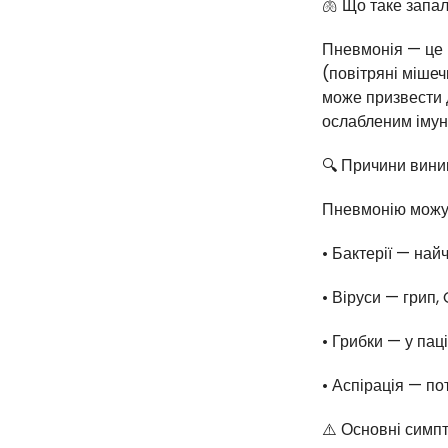
🫁 Що таке запа
Пневмонія — це 
(повітряні мішеч
може призвести д
ослабленим імун
🔍 Причини вини
Пневмонію можут
• Бактерії — на
• Віруси — грип,
• Грибки — у пац
• Аспірація — по
⚠️ Основні симп