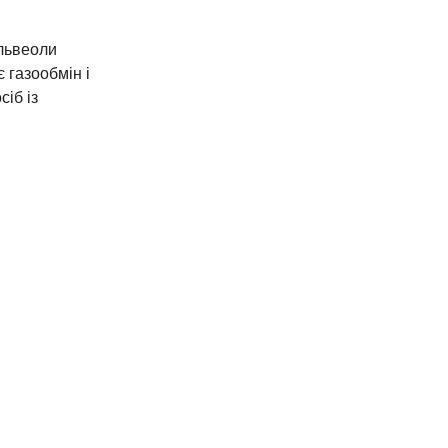
львеоли
 газообмін і
сіб із