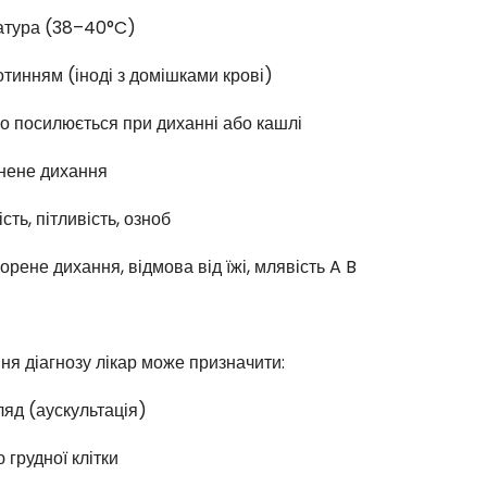
атура (38–40°C)
отинням (іноді з домішками крові)
 що посилюється при диханні або кашлі
днене дихання
сть, пітливість, озноб
корене дихання, відмова від їжі, млявість A B
ня діагнозу лікар може призначити:
ляд (аускультація)
 грудної клітки