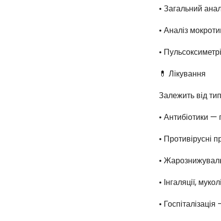
• Загальний анал
• Аналіз мокрот
• Пульсоксиметр
💊 Лікування
Залежить від тип
• Антибіотики — 
• Противірусні п
• Жарознижуваль
• Інгаляції, мук
• Госпіталізація 