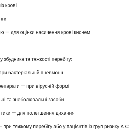
із крові
иння
ію — для оцінки насичення крові киснем
у збудника та тяжкості перебігу:
при бактеріальній пневмонії
репарати — при вірусній формі
ні та знеболювальні засоби
олітики — для полегшення дихання
— при тяжкому перебігу або у пацієнтів із груп ризику A C