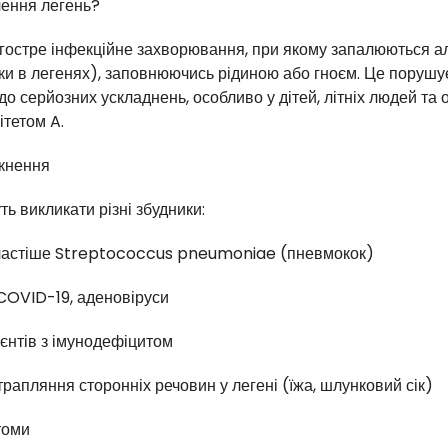
лення легень?
гостре інфекційне захворювання, при якому запалюються а
ки в легенях), заповнюючись рідиною або гноєм. Це порушує
о серйозних ускладнень, особливо у дітей, літніх людей та о
ітетом A.
кнення
ь викликати різні збудники:
йчастіше Streptococcus pneumoniae (пневмокок)
 COVID-19, аденовіруси
ієнтів з імунодефіцитом
трапляння сторонніх речовин у легені (їжа, шлунковий сік)
томи